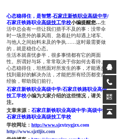
心态稳得住，是智慧
-
石家庄新铁职业高级中学
/
石家庄铁路职业
高级技工学校
小编提醒您
…
生
活中总会有一些让我们措手不及的事：没带伞
时一场意外的暴风雨、急着赴约却遇上堵车、
与他人之间始料未及的争执
……这时最需要做
的，就是稳住心态。
生活本就喜忧参半，很多事情都有它的两面
性。所谓好与坏，常常取决于你如何去看待。
心态稳得住，坦然面对所发生的事，才能逐步
找到最好的解决办法，才能把所有经历都变成
经验，帮助我们前行。
石家庄新铁职业高级中学
/石家庄铁路职业高级
技工学校
小编为大家介绍的这些情况，请关
注。
文章来源：
石家庄新铁职业高级中学
/高级中学/
石家庄铁路职业高级技工学校
学校网址：
http://www.s
jzxtzygjzx.com
http://www.sjztljix.com