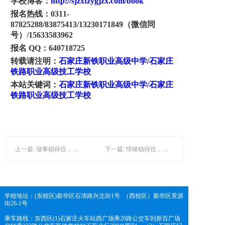
学校博客：
http://sjzxtzygjzx.com/book
报名热线：
0311-
87825288/83875413/13230171849（微信同
号）/15633583962
报名
QQ：640718725
转载请注明：
石家庄新铁职业高级中学
/石家庄
铁路职业高级技工学校
本站关键词：
石家庄新铁职业高级中学
/石家庄
铁路职业高级技工
学校
上一篇: 做事稳得住，是底气-石家庄新铁职业高级中学
下一篇: 情绪稳得住，是能力-石家庄新铁职业高级中学
学校地址：(东校区)新华区石清路兴北街1号 （西校区）新华区景源
街26-1号
乘车路线：东西区(1)石家庄火车站西广场乘20路公交车到新百广场